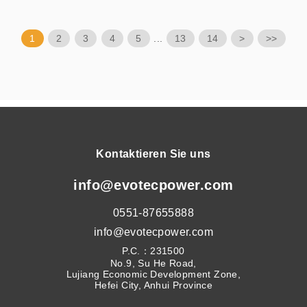
1
2
3
4
5
...
13
14
>
>>
Kontaktieren Sie uns
info@evotecpower.com
0551-87655888
info@evotecpower.com
P.C.：231500
No.9, Su He Road,
Lujiang Economic Development Zone,
Hefei City, Anhui Province