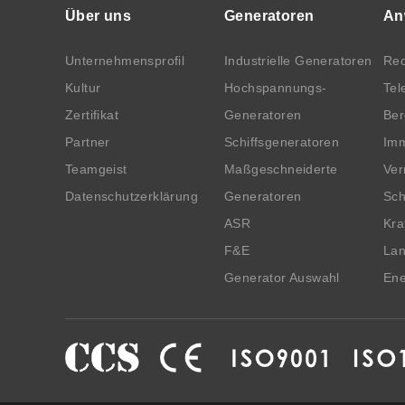
Über uns
Generatoren
An
Unternehmensprofil
Industrielle Generatoren
Rec
Kultur
Hochspannungs-
Tel
Zertifikat
Generatoren
Be
Partner
Schiffsgeneratoren
Imm
Teamgeist
Maßgeschneiderte
Ver
Datenschutzerklärung
Generatoren
Sch
ASR
Kra
F&E
Lan
Generator Auswahl
Ene