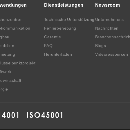
wendungen
Dienstleistungen
Newsroom
henzentren
Technische Unterstützung
Unternehmens-
ekommunikation
Fehlerbehebung
Nachrichten
rgbau
Garantie
Branchennachric
obilien
FAQ
Blogs
mietung
Herunterladen
Videoressourcen
lüsselpunktprojekt
ftwerk
dwirtschaft
rgie