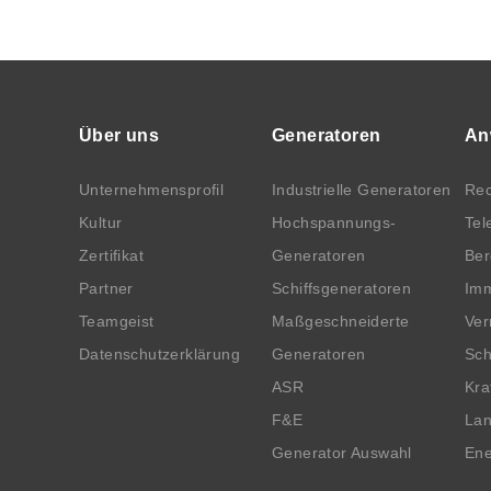
Über uns
Generatoren
An
Unternehmensprofil
Industrielle Generatoren
Rec
Kultur
Hochspannungs-
Tel
Zertifikat
Generatoren
Be
Partner
Schiffsgeneratoren
Imm
Teamgeist
Maßgeschneiderte
Ver
Datenschutzerklärung
Generatoren
Sch
ASR
Kra
F&E
Lan
Generator Auswahl
Ene