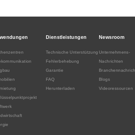
wendungen
Dienstleistungen
Newsroom
henzentren
Technische Unterstützung
Unternehmens-
ekommunikation
Fehlerbehebung
Nachrichten
rgbau
Garantie
Branchennachric
obilien
FAQ
Blogs
mietung
Herunterladen
Videoressourcen
lüsselpunktprojekt
ftwerk
dwirtschaft
rgie