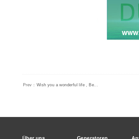
Prev：
Wish you a wonderful life , Be...
Über uns
Generatoren
An