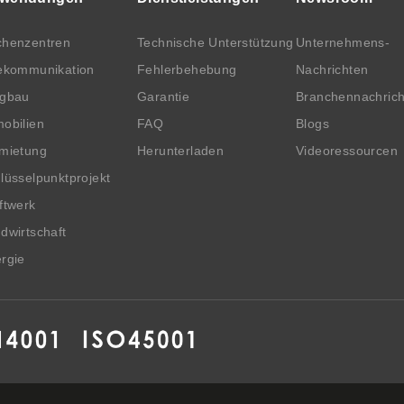
henzentren
Technische Unterstützung
Unternehmens-
ekommunikation
Fehlerbehebung
Nachrichten
rgbau
Garantie
Branchennachric
obilien
FAQ
Blogs
mietung
Herunterladen
Videoressourcen
lüsselpunktprojekt
ftwerk
dwirtschaft
rgie